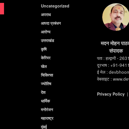
Uncategorized
अपराध
आपदा प्रबंधन
आरोग्य
उत्तराखंड
मदन मोहन पाठ
कृषि
संपादक
केरियर
पता : हल्द्वानी - 26
दूरभाष : +91-94
खेल
ई मेल : devbho
चिकित्सा
वेबसाइट : www.d
ज्योतिष
देश
Privacy Policy
धार्मिक
मनोरंजन
महाराष्ट्र
मुंबई