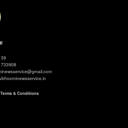
क
3139
11733908
ominewsservice@gmail.com
evbhoominewsservice.in
|
Terms & Conditions