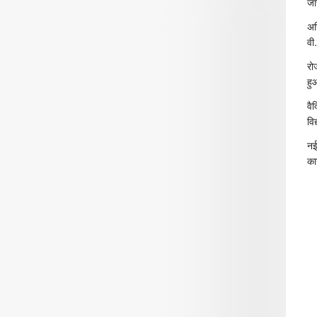
जा
अख
वी.
रो
हु
वै
विद
नई
का