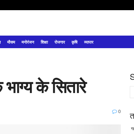
ल
मौसम
मनोरंजन
शिक्षा
रोजगार
कृषि
व्यापार
 भाग्य के सितारे
0
त
गह