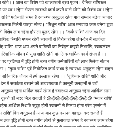
त रहेंगे।। आज का विशेष पर्व कालाष्टमी व्रत पूजन। दैनिक राशिफल
ों पर लाभ रहेगा लेखन सम्बन्धी कार्य करने वाले लोगों को विशेष लाभ रहेगा
ाशि* पदोन्नति संभव है स्वास्थ्य अनुकूल रहेगा मान सम्मान बढ़ेगा व्यापार
ंग में सफलता मिलेगी यात्रा संभव। *मिथुन राशि* आज मनचाहा काम बनेगा डूबा
ों को विशेष लाभ रहेगा हौसला बुलंद रहेगा।। *कर्क राशि* आज का दिन
्थिक स्थिति मध्यम रहेगी स्वजनों से विरोध रहेगा लेन-देन में सतर्कता
िंह राशि* आज आप अपने दायित्वों का निर्वहन बखूबी निभायेंगे, स्वावलंबन
पारिवारिक जीवन में सुख शांति रहेगी मांगलिक धार्मिक कार्य संभव है।।
प्रतिष्ठा में वृद्धि होगी उच्च वर्गीय कर्मचारियों को लाभ मिलेगा संतान
ेगा। *तुला राशि* पूर्व नियोजित कार्य संभव है स्वास्थ्य अनुकूल रहेगा वाहन
ा पारिवारिक जीवन में हर्ष उल्लास रहेगा।। *वृश्चिक राशि* शांति और
न-देन में सतर्कता बरतने की आवश्यकता है कानूनी उलझनों से बचें
ुकूल रहेगा धार्मिक कार्य संभव है स्वास्थ्य अनुकूल रहेगा आर्थिक लाभ
से हर्ष होगा दूसरों की मदद मिल सकती है @@@@@@@@@@ *मकर राशि*
ेगा आर्थिक स्थिति सुदृढ़ होगी स्वजनों से मिलाप होगा प्रेम प्रसंग में
। *कुंभ राशि* दिन अनुकूल है आज आप कुछ नयापन महसूस कर सकते हैं
 तक वृद्धि होगी उच्च वर्गीय लोगों से मुलाकात संभव है स्वास्थ्य लाभ रहेगा