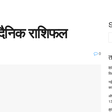
 दैनिक राशिफल
0
त
वै
विद
नई
का
ऑप
13
दै