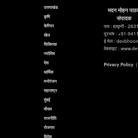
उत्तराखंड
मदन मोहन पाठ
कृषि
संपादक
केरियर
पता : हल्द्वानी - 26
दूरभाष : +91-94
खेल
ई मेल : devbho
चिकित्सा
वेबसाइट : www.d
ज्योतिष
देश
Privacy Policy
धार्मिक
मनोरंजन
महाराष्ट्र
मुंबई
मौसम
राजनीति
रोजगार
विदेश