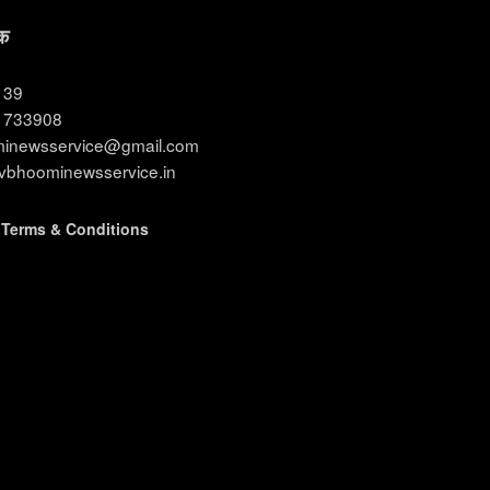
क
3139
11733908
ominewsservice@gmail.com
evbhoominewsservice.in
|
Terms & Conditions