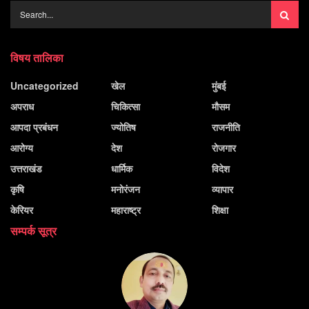
विषय तालिका
Uncategorized
खेल
मुंबई
अपराध
चिकित्सा
मौसम
आपदा प्रबंधन
ज्योतिष
राजनीति
आरोग्य
देश
रोजगार
उत्तराखंड
धार्मिक
विदेश
कृषि
मनोरंजन
व्यापार
केरियर
महाराष्ट्र
शिक्षा
सम्पर्क सूत्र