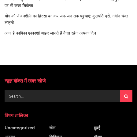
पर भी कसा शिकंजा
योग को जीवनशैली का हिस्सा बनाकर जन-जन तक पहुंचाएं: कुलपति प्रो. नवीन चंद्र
लोहनी
आज है कामिका एकादशी आइए जानते हैं कैसा रहेगा आपका दिन
न्यूज़ बॉक्स में खबर खोजे
विषय तालिका
Uncategorized
खेल
मुंबई
अपराध
चिकित्सा
मौसम