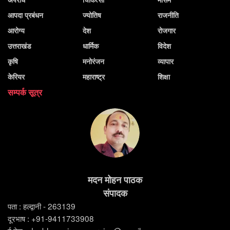
आपदा प्रबंधन
ज्योतिष
राजनीति
आरोग्य
देश
रोजगार
उत्तराखंड
धार्मिक
विदेश
कृषि
मनोरंजन
व्यापार
केरियर
महाराष्ट्र
शिक्षा
सम्पर्क सूत्र
मदन मोहन पाठक
संपादक
पता : हल्द्वानी - 263139
दूरभाष : +91-9411733908