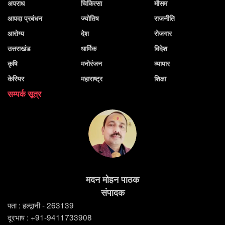
अपराध
चिकित्सा
मौसम
आपदा प्रबंधन
ज्योतिष
राजनीति
आरोग्य
देश
रोजगार
उत्तराखंड
धार्मिक
विदेश
कृषि
मनोरंजन
व्यापार
केरियर
महाराष्ट्र
शिक्षा
सम्पर्क सूत्र
मदन मोहन पाठक
संपादक
पता : हल्द्वानी - 263139
दूरभाष : +91-9411733908