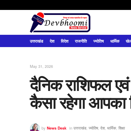
उत्तराखंड
देश
विदेश
राजनीति
ज्योतिष
धार्मिक
खे
May 31, 2026
दैनिक राशिफल एवं 
कैसा रहेगा आपका 
by
News Desk
in
उत्तराखंड
,
ज्योतिष
,
देश
,
धार्मिक
,
शिक्षा