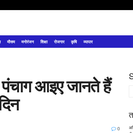
ल
मौसम
मनोरंजन
शिक्षा
रोजगार
कृषि
व्यापार
पंचाग आइए जानते हैं
दिन
त
अख
0