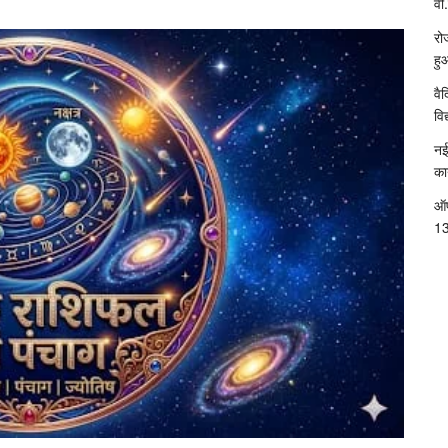
वी.
रो
हु
वै
विद
नई
का
ऑप
13