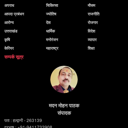
अपराध
चिकित्सा
मौसम
आपदा प्रबंधन
ज्योतिष
राजनीति
आरोग्य
देश
रोजगार
उत्तराखंड
धार्मिक
विदेश
कृषि
मनोरंजन
व्यापार
केरियर
महाराष्ट्र
शिक्षा
सम्पर्क सूत्र
मदन मोहन पाठक
संपादक
पता : हल्द्वानी - 263139
दूरभाष : +91-9411733908