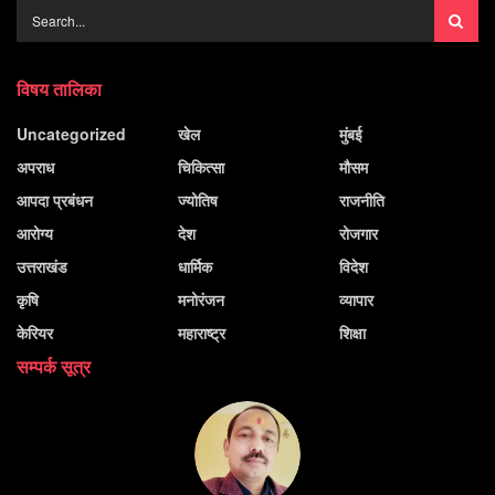
विषय तालिका
Uncategorized
खेल
मुंबई
अपराध
चिकित्सा
मौसम
आपदा प्रबंधन
ज्योतिष
राजनीति
आरोग्य
देश
रोजगार
उत्तराखंड
धार्मिक
विदेश
कृषि
मनोरंजन
व्यापार
केरियर
महाराष्ट्र
शिक्षा
सम्पर्क सूत्र