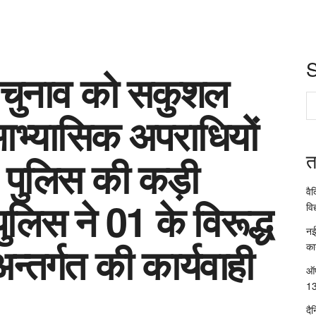
 चुनाव को सकुशल
ु आभ्यासिक अपराधियों
त
ा पुलिस की कड़ी
वै
पुलिस ने 01 के विरूद्ध
विद
नई
तर्गत की कार्यवाही
का
ऑप
13
दै