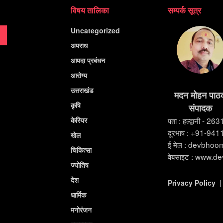
विषय तालिका
सम्पर्क सूत्र
Uncategorized
अपराध
आपदा प्रबंधन
आरोग्य
उत्तराखंड
मदन मोहन पाठ
कृषि
संपादक
केरियर
पता : हल्द्वानी - 26
दूरभाष : +91-94
खेल
ई मेल : devbho
चिकित्सा
वेबसाइट : www.d
ज्योतिष
देश
Privacy Policy
धार्मिक
मनोरंजन