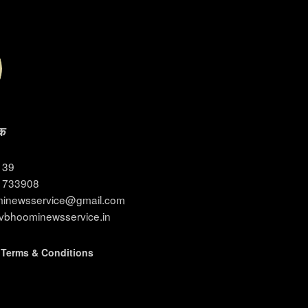
क
3139
11733908
ominewsservice@gmail.com
evbhoominewsservice.in
|
Terms & Conditions