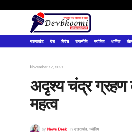
उत्तराखंड
देश
विदेश
राजनीति
ज्योतिष
धार्मिक
खे
November 12, 2021
अदृश्य चंद्र ग्रहण 
महत्व
by
News Desk
in
उत्तराखंड
,
ज्योतिष