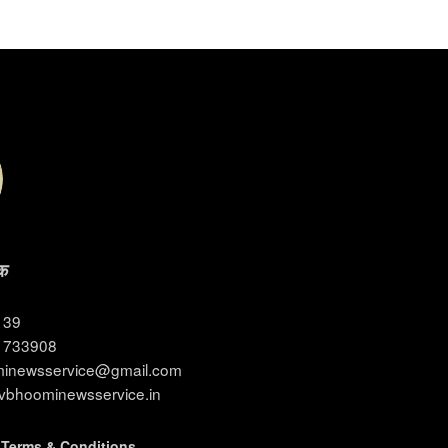
क
3139
11733908
ominewsservice@gmail.com
evbhoominewsservice.in
|
Terms & Conditions