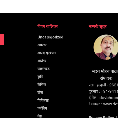
विषय तालिका
सम्पर्क सूत्र
Uncategorized
अपराध
आपदा प्रबंधन
आरोग्य
उत्तराखंड
मदन मोहन पाठ
कृषि
संपादक
केरियर
पता : हल्द्वानी - 26
दूरभाष : +91-94
खेल
ई मेल : devbho
चिकित्सा
वेबसाइट : www.d
ज्योतिष
देश
Privacy Policy