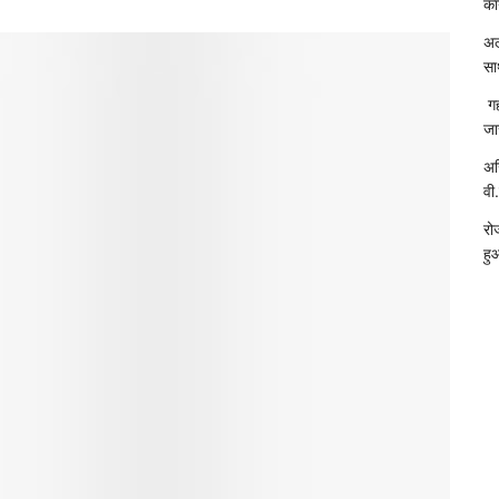
का
अल
सा
गह
जा
अख
वी.
रो
हु