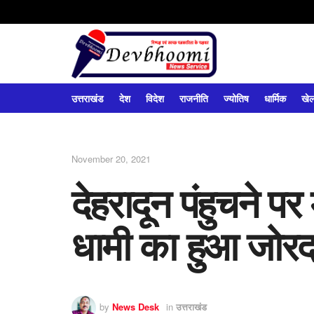
उत्तराखंड
देश
विदेश
राजनीति
ज्योतिष
धार्मिक
खे
November 20, 2021
देहरादून पंहुचने पर 
धामी का हुआ जोरद
by
News Desk
in
उत्तराखंड