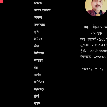
अपराध
आपदा प्रबंधन
आरोग्य
उत्तराखंड
मदन मोहन पाठ
कृषि
संपादक
केरियर
पता : हल्द्वानी - 26
दूरभाष : +91-94
खेल
ई मेल : devbho
चिकित्सा
वेबसाइट : www.d
ज्योतिष
देश
Privacy Policy
धार्मिक
मनोरंजन
महाराष्ट्र
मुंबई
मौसम