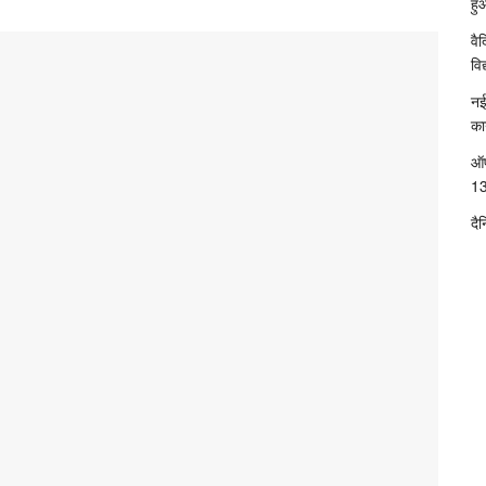
हु
वै
विद
नई
का
ऑप
13
दै