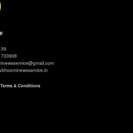
क
3139
11733908
ominewsservice@gmail.com
evbhoominewsservice.in
|
Terms & Conditions