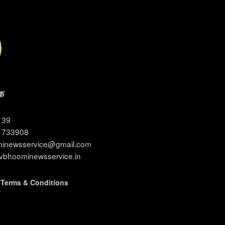
क
3139
11733908
ominewsservice@gmail.com
evbhoominewsservice.in
|
Terms & Conditions