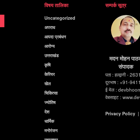
विषय तालिका
सम्पर्क सूत्र
Uncategorized
अपराध
आपदा प्रबंधन
आरोग्य
उत्तराखंड
मदन मोहन पाठ
कृषि
संपादक
केरियर
पता : हल्द्वानी - 26
दूरभाष : +91-94
खेल
ई मेल : devbho
चिकित्सा
वेबसाइट : www.d
ज्योतिष
देश
Privacy Policy
धार्मिक
मनोरंजन
महाराष्ट्र