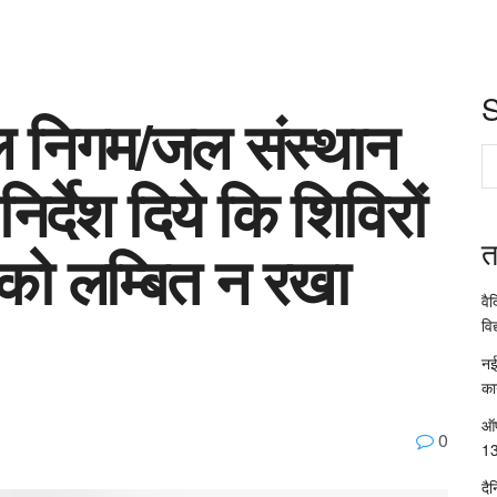
ल निगम/जल संस्थान
िर्देश दिये कि शिविरों
त
ों को लम्बित न रखा
वै
विद
नई
का
ऑप
0
13
दै