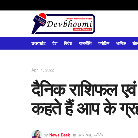
उत्तराखंड
देश
विदेश
राजनीति
ज्योतिष
धार्मिक
खे
April 1, 2022
दैनिक राशिफल एवं प
कहते हैं आप के ग्रह
by
News Desk
in
उत्तराखंड
,
ज्योतिष