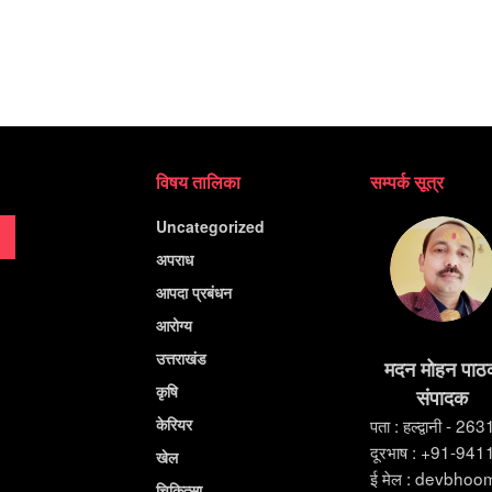
विषय तालिका
सम्पर्क सूत्र
Uncategorized
अपराध
आपदा प्रबंधन
आरोग्य
उत्तराखंड
मदन मोहन पाठ
कृषि
संपादक
केरियर
पता : हल्द्वानी - 26
दूरभाष : +91-94
खेल
ई मेल : devbho
चिकित्सा