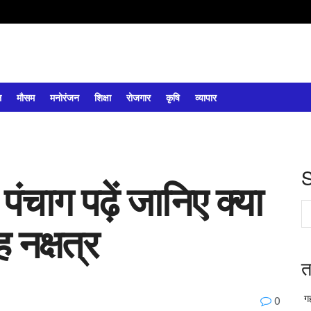
ल
मौसम
मनोरंजन
शिक्षा
रोजगार
कृषि
व्यापार
ंचाग पढ़ें जानिए क्या
 नक्षत्र
त
गह
0