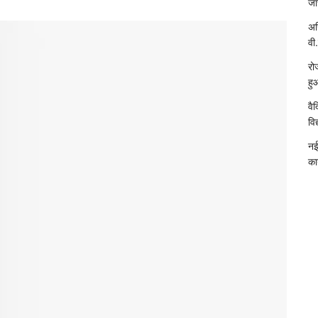
जा
अख
वी.
रो
हु
वै
विद
नई
का