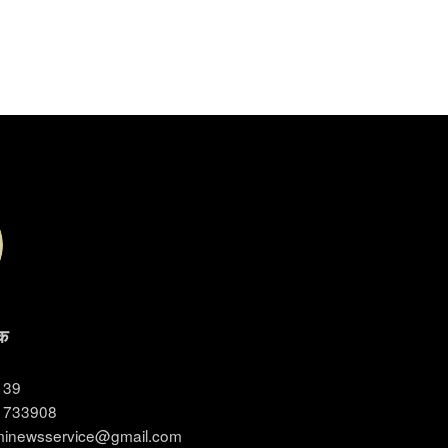
क
3139
11733908
ominewsservice@gmail.com