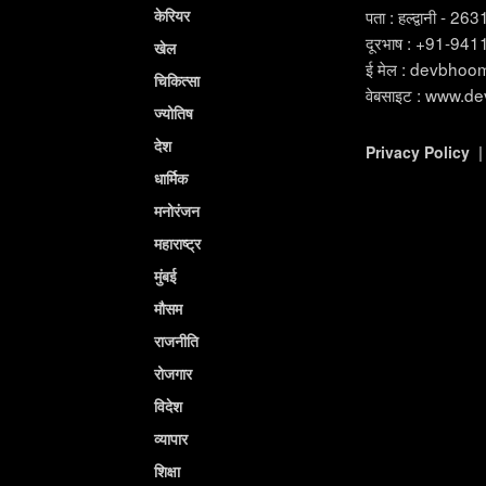
केरियर
पता : हल्द्वानी - 26
दूरभाष : +91-94
खेल
ई मेल : devbho
चिकित्सा
वेबसाइट : www.d
ज्योतिष
देश
Privacy Policy
धार्मिक
मनोरंजन
महाराष्ट्र
मुंबई
मौसम
राजनीति
रोजगार
विदेश
व्यापार
शिक्षा