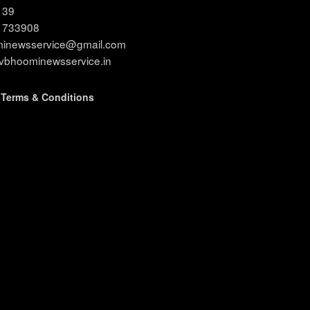
3139
11733908
ominewsservice@gmail.com
evbhoominewsservice.in
|
Terms & Conditions