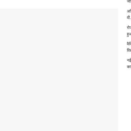
जा
अख
वी.
रो
हु
वै
विद
नई
का