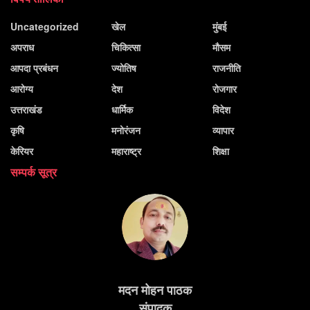
Uncategorized
खेल
मुंबई
अपराध
चिकित्सा
मौसम
आपदा प्रबंधन
ज्योतिष
राजनीति
आरोग्य
देश
रोजगार
उत्तराखंड
धार्मिक
विदेश
कृषि
मनोरंजन
व्यापार
केरियर
महाराष्ट्र
शिक्षा
सम्पर्क सूत्र
मदन मोहन पाठक
संपादक