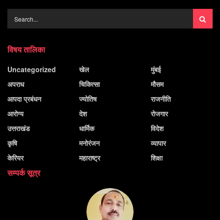
विषय तालिका
Uncategorized
खेल
मुंबई
अपराध
चिकित्सा
मौसम
आपदा प्रबंधन
ज्योतिष
राजनीति
आरोग्य
देश
रोजगार
उत्तराखंड
धार्मिक
विदेश
कृषि
मनोरंजन
व्यापार
केरियर
महाराष्ट्र
शिक्षा
सम्पर्क सूत्र