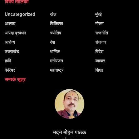
विषय तालिका
Uncategorized
खेल
मुंबई
अपराध
चिकित्सा
मौसम
आपदा प्रबंधन
ज्योतिष
राजनीति
आरोग्य
देश
रोजगार
उत्तराखंड
धार्मिक
विदेश
कृषि
मनोरंजन
व्यापार
केरियर
महाराष्ट्र
शिक्षा
सम्पर्क सूत्र
मदन मोहन पाठक