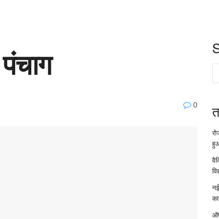
 पंचाग
0
त
रो
हु
वै
विद
नई
का
ऑप