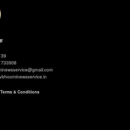
क
3139
11733908
ominewsservice@gmail.com
evbhoominewsservice.in
|
Terms & Conditions