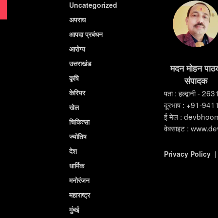
Uncategorized
अपराध
आपदा प्रबंधन
आरोग्य
उत्तराखंड
मदन मोहन पाठ
कृषि
संपादक
केरियर
पता : हल्द्वानी - 26
दूरभाष : +91-94
खेल
ई मेल : devbho
चिकित्सा
वेबसाइट : www.d
ज्योतिष
देश
Privacy Policy
धार्मिक
मनोरंजन
महाराष्ट्र
मुंबई