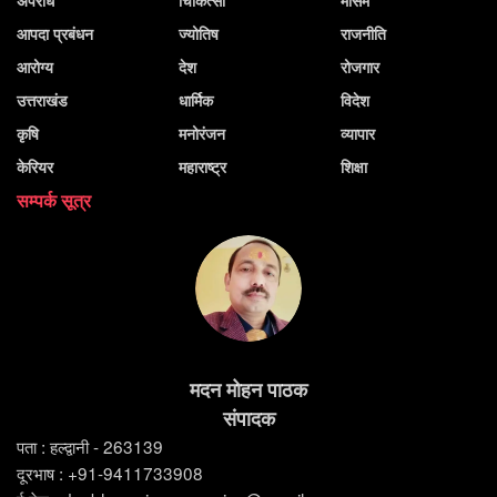
आपदा प्रबंधन
ज्योतिष
राजनीति
आरोग्य
देश
रोजगार
उत्तराखंड
धार्मिक
विदेश
कृषि
मनोरंजन
व्यापार
केरियर
महाराष्ट्र
शिक्षा
सम्पर्क सूत्र
मदन मोहन पाठक
संपादक
पता : हल्द्वानी - 263139
दूरभाष : +91-9411733908