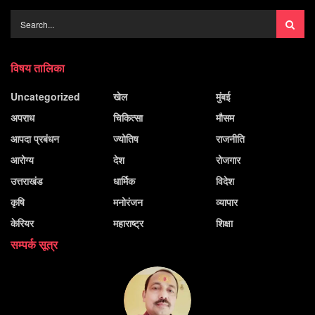
विषय तालिका
Uncategorized
खेल
मुंबई
अपराध
चिकित्सा
मौसम
आपदा प्रबंधन
ज्योतिष
राजनीति
आरोग्य
देश
रोजगार
उत्तराखंड
धार्मिक
विदेश
कृषि
मनोरंजन
व्यापार
केरियर
महाराष्ट्र
शिक्षा
सम्पर्क सूत्र