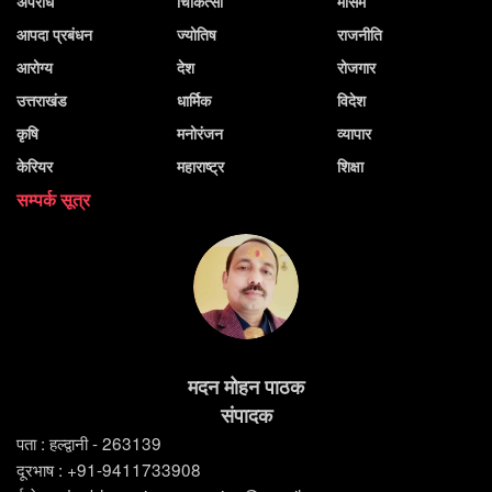
अपराध
चिकित्सा
मौसम
आपदा प्रबंधन
ज्योतिष
राजनीति
आरोग्य
देश
रोजगार
उत्तराखंड
धार्मिक
विदेश
कृषि
मनोरंजन
व्यापार
केरियर
महाराष्ट्र
शिक्षा
सम्पर्क सूत्र
मदन मोहन पाठक
संपादक
पता : हल्द्वानी - 263139
दूरभाष : +91-9411733908