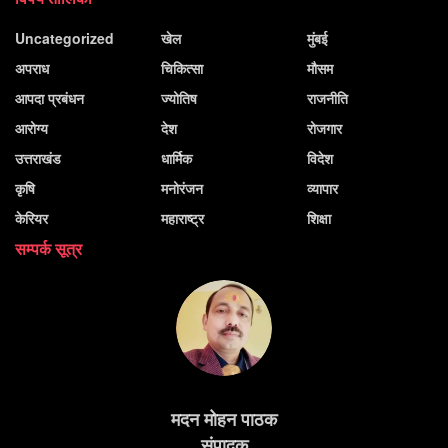
Uncategorized
खेल
मुंबई
अपराध
चिकित्सा
मौसम
आपदा प्रबंधन
ज्योतिष
राजनीति
आरोग्य
देश
रोजगार
उत्तराखंड
धार्मिक
विदेश
कृषि
मनोरंजन
व्यापार
केरियर
महाराष्ट्र
शिक्षा
सम्पर्क सूत्र
मदन मोहन पाठक
संपादक