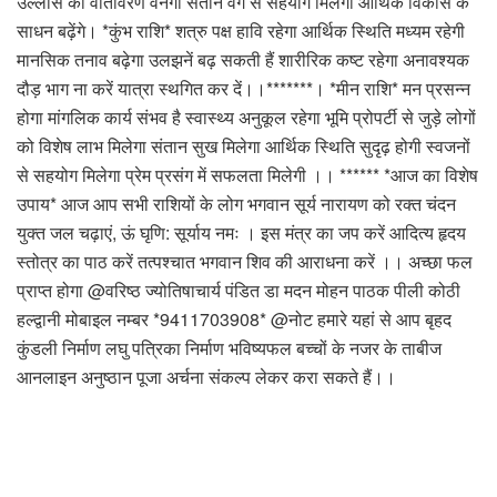
उल्लास का वातावरण वनेगा संतान वर्ग से सहयोग मिलेगा आर्थिक विकास के
साधन बढ़ेंगे। *कुंभ राशि* शत्रु पक्ष हावि रहेगा आर्थिक स्थिति मध्यम रहेगी
मानसिक तनाव बढ़ेगा उलझनें बढ़ सकती हैं शारीरिक कष्ट रहेगा अनावश्यक
दौड़ भाग ना करें यात्रा स्थगित कर दें।।*******। *मीन राशि* मन प्रसन्न
होगा मांगलिक कार्य संभव है स्वास्थ्य अनुकूल रहेगा भूमि प्रोपर्टी से जुड़े लोगों
को विशेष लाभ मिलेगा संतान सुख मिलेगा आर्थिक स्थिति सुदृढ़ होगी स्वजनों
से सहयोग मिलेगा प्रेम प्रसंग में सफलता मिलेगी ।। ****** *आज का विशेष
उपाय* आज आप सभी राशियों के लोग भगवान सूर्य नारायण को रक्त चंदन
युक्त जल चढ़ाएं, ऊं घृणि: सूर्याय नमः । इस मंत्र का जप करें आदित्य हृदय
स्तोत्र का पाठ करें तत्पश्चात भगवान शिव की आराधना करें ।। अच्छा फल
प्राप्त होगा @वरिष्ठ ज्योतिषाचार्य पंडित डा मदन मोहन पाठक पीली कोठी
हल्द्वानी मोबाइल नम्बर *9411703908* @नोट हमारे यहां से आप बृहद
कुंडली निर्माण लघु पत्रिका निर्माण भविष्यफल बच्चों के नजर के ताबीज
आनलाइन अनुष्ठान पूजा अर्चना संकल्प लेकर करा सकते हैं।।