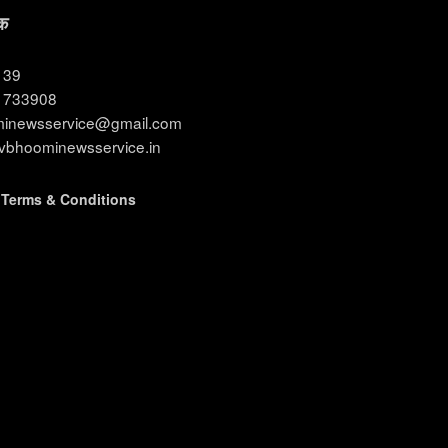
क
3139
11733908
ominewsservice@gmail.com
evbhoominewsservice.in
|
Terms & Conditions