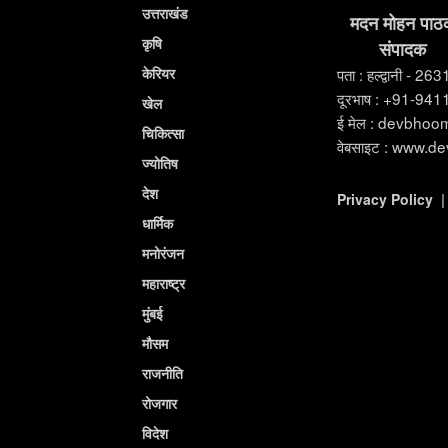
उत्तराखंड
मदन मोहन पाठ
कृषि
संपादक
केरियर
पता : हल्द्वानी - 26
दूरभाष : +91-94
खेल
ई मेल : devbho
चिकित्सा
वेबसाइट : www.d
ज्योतिष
देश
Privacy Policy
धार्मिक
मनोरंजन
महाराष्ट्र
मुंबई
मौसम
राजनीति
रोजगार
विदेश