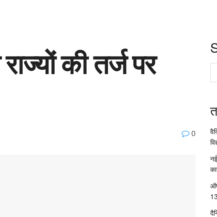
य राज्यों की तर्ज पर
त
वै
0
विद
नई
का
ऑप
13
दै