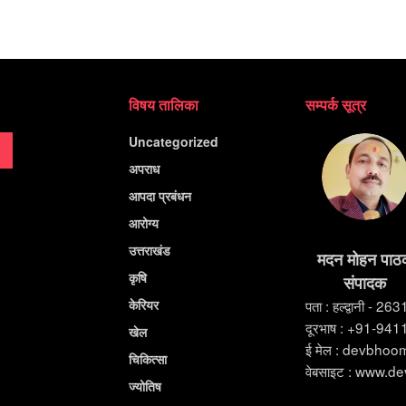
विषय तालिका
सम्पर्क सूत्र
Uncategorized
अपराध
आपदा प्रबंधन
आरोग्य
उत्तराखंड
मदन मोहन पाठ
कृषि
संपादक
केरियर
पता : हल्द्वानी - 26
दूरभाष : +91-94
खेल
ई मेल : devbho
चिकित्सा
वेबसाइट : www.d
ज्योतिष