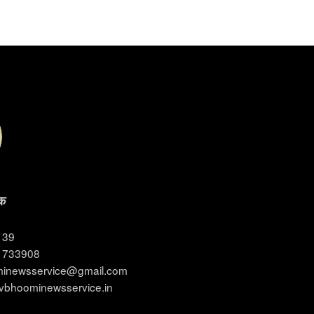
क
3139
11733908
ominewsservice@gmail.com
evbhoominewsservice.in