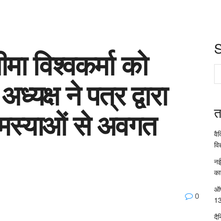
ा विश्वकर्मा को
्यक्ष ने पत्र द्वारा
त
 समस्याओं से अवगत
वै
विद
नई
का
ऑप
0
13
दै