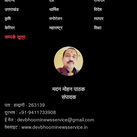
आरोग्य
देश
रोजगार
उत्तराखंड
धार्मिक
विदेश
कृषि
मनोरंजन
व्यापार
केरियर
महाराष्ट्र
शिक्षा
सम्पर्क सूत्र
मदन मोहन पाठक
संपादक
पता : हल्द्वानी - 263139
दूरभाष : +91-9411733908
ई मेल : devbhoominewsservice@gmail.com
वेबसाइट : www.devbhoominewsservice.in