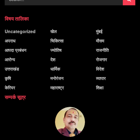
विषय तालिका
Uncategorized
खेल
मुंबई
अपराध
चिकित्सा
मौसम
आपदा प्रबंधन
ज्योतिष
राजनीति
आरोग्य
देश
रोजगार
उत्तराखंड
धार्मिक
विदेश
कृषि
मनोरंजन
व्यापार
केरियर
महाराष्ट्र
शिक्षा
सम्पर्क सूत्र