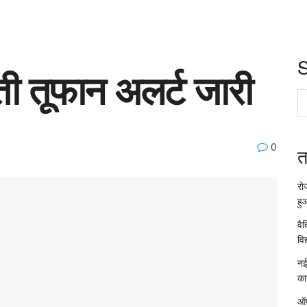
ाती तूफान अलर्ट जारी
0
त
रो
हु
वै
विद
नई
का
ऑप