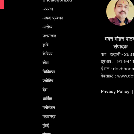
अपराध
आपदा प्रबंधन
आरोग्य
उत्तराखंड
मदन मोहन पाठ
कृषि
संपादक
केरियर
पता : हल्द्वानी - 26
दूरभाष : +91-94
खेल
ई मेल : devbho
चिकित्सा
वेबसाइट : www.d
ज्योतिष
देश
Privacy Policy
धार्मिक
मनोरंजन
महाराष्ट्र
मुंबई