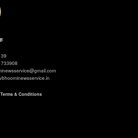
क
3139
11733908
ominewsservice@gmail.com
evbhoominewsservice.in
|
Terms & Conditions