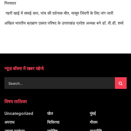
गिरफ्तार
गहरी खाई में समाई कार, पांच की दर्दनाक मौत, मासूम जिंदगी के लिए जंग जारी
अखिल भारतीय ब्राह्मण एकता परिषद के उत्तराखंड प्रदेश अध्यक्ष बने डॉ. वी.डी. शर्मा
न्यूज़ बॉक्स में खबर खोजे
विषय तालिका
Uncategorized
खेल
मुंबई
अपराध
चिकित्सा
मौसम
आपदा प्रबंधन
ज्योतिष
राजनीति