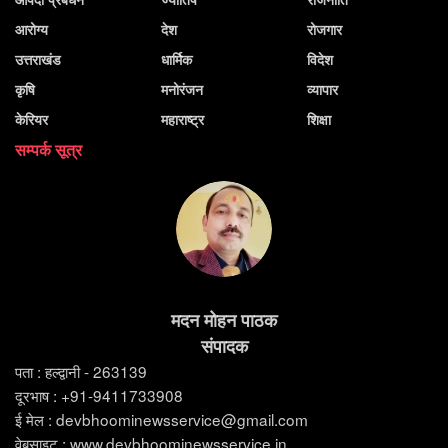
आरोग्य
देश
रोजगार
उत्तराखंड
धार्मिक
विदेश
कृषि
मनोरंजन
व्यापार
केरियर
महाराष्ट्र
शिक्षा
सम्पर्क सूत्र
मदन मोहन पाठक
संपादक
पता : हल्द्वानी - 263139
दूरभाष : +91-9411733908
ई मेल : devbhoominewsservice@gmail.com
वेबसाइट : www.devbhoominewsservice.in