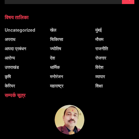
विषय तालिका
Uncategorized
खेल
मुंबई
अपराध
चिकित्सा
मौसम
आपदा प्रबंधन
ज्योतिष
राजनीति
आरोग्य
देश
रोजगार
उत्तराखंड
धार्मिक
विदेश
कृषि
मनोरंजन
व्यापार
केरियर
महाराष्ट्र
शिक्षा
सम्पर्क सूत्र