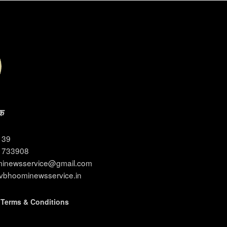
क
3139
11733908
ominewsservice@gmail.com
evbhoominewsservice.in
|
Terms & Conditions