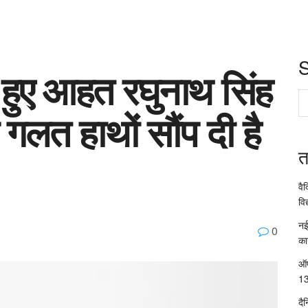
हुए आहत रघुनाथ सिंह
 गलत हाथों सौंप दी है
त
वै
विद
नई
0
का
ऑप
13
दै