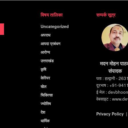
विषय तालिका
सम्पर्क सूत्र
Uncategorized
अपराध
आपदा प्रबंधन
आरोग्य
उत्तराखंड
मदन मोहन पाठ
कृषि
संपादक
केरियर
पता : हल्द्वानी - 26
दूरभाष : +91-94
खेल
ई मेल : devbho
चिकित्सा
वेबसाइट : www.d
ज्योतिष
देश
Privacy Policy
धार्मिक