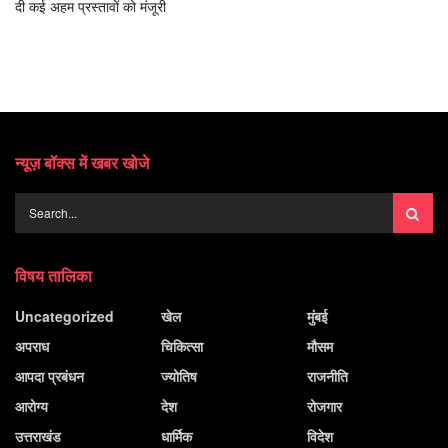
दी कई अहम प्रस्तावों को मंजूरी
न्यूज़ बॉक्स में खबर खोजे
विषय तालिका
Uncategorized
खेल
मुंबई
अपराध
चिकित्सा
मौसम
आपदा प्रबंधन
ज्योतिष
राजनीति
आरोग्य
देश
रोजगार
उत्तराखंड
धार्मिक
विदेश