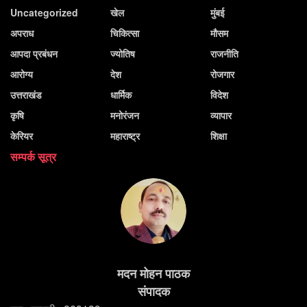
Uncategorized
खेल
मुंबई
अपराध
चिकित्सा
मौसम
आपदा प्रबंधन
ज्योतिष
राजनीति
आरोग्य
देश
रोजगार
उत्तराखंड
धार्मिक
विदेश
कृषि
मनोरंजन
व्यापार
केरियर
महाराष्ट्र
शिक्षा
सम्पर्क सूत्र
मदन मोहन पाठक
संपादक