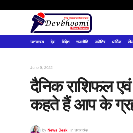
उत्तराखंड
देश
विदेश
राजनीति
ज्योतिष
धार्मिक
खे
June 9, 2022
दैनिक राशिफल एवं प
कहते हैं आप के ग्रह
by
News Desk
in
उत्तराखंड