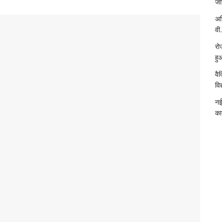
जा
अख
वी.
रो
हु
वै
विद
नई
का