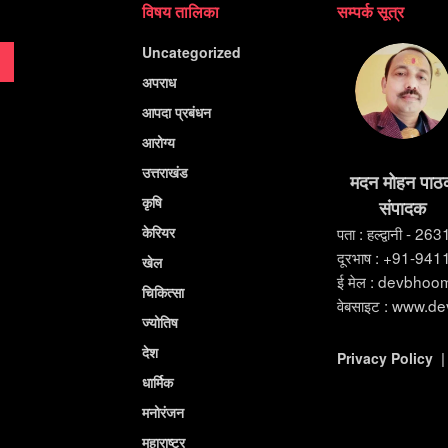
विषय तालिका
सम्पर्क सूत्र
Uncategorized
अपराध
आपदा प्रबंधन
आरोग्य
उत्तराखंड
मदन मोहन पाठ
कृषि
संपादक
केरियर
पता : हल्द्वानी - 26
दूरभाष : +91-94
खेल
ई मेल : devbho
चिकित्सा
वेबसाइट : www.d
ज्योतिष
देश
Privacy Policy
धार्मिक
मनोरंजन
महाराष्ट्र