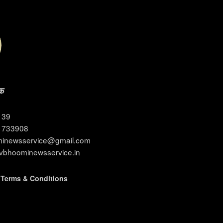
क
3139
11733908
ominewsservice@gmail.com
evbhoominewsservice.in
|
Terms & Conditions