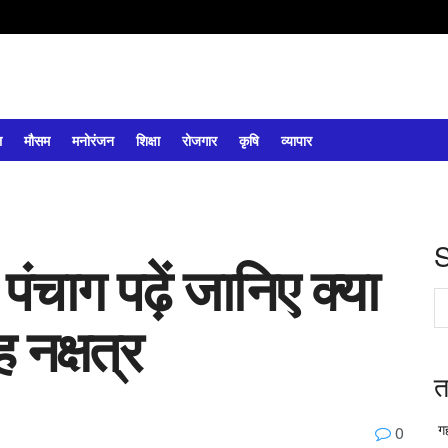
ल
मौसम
मनोरंजन
शिक्षा
रोजगार
कृषि
व्यापार
ंचाग पढ़ें जानिए क्या
 नक्षत्र
त
गह
0