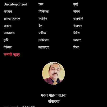
Uncategorized
खेल
मुंबई
अपराध
चिकित्सा
मौसम
आपदा प्रबंधन
ज्योतिष
राजनीति
आरोग्य
देश
रोजगार
उत्तराखंड
धार्मिक
विदेश
कृषि
मनोरंजन
व्यापार
केरियर
महाराष्ट्र
शिक्षा
सम्पर्क सूत्र
मदन मोहन पाठक
संपादक