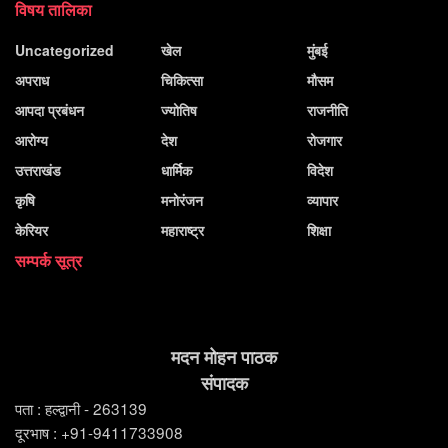
विषय तालिका
Uncategorized
खेल
मुंबई
अपराध
चिकित्सा
मौसम
आपदा प्रबंधन
ज्योतिष
राजनीति
आरोग्य
देश
रोजगार
उत्तराखंड
धार्मिक
विदेश
कृषि
मनोरंजन
व्यापार
केरियर
महाराष्ट्र
शिक्षा
सम्पर्क सूत्र
मदन मोहन पाठक
संपादक
पता : हल्द्वानी - 263139
दूरभाष : +91-9411733908