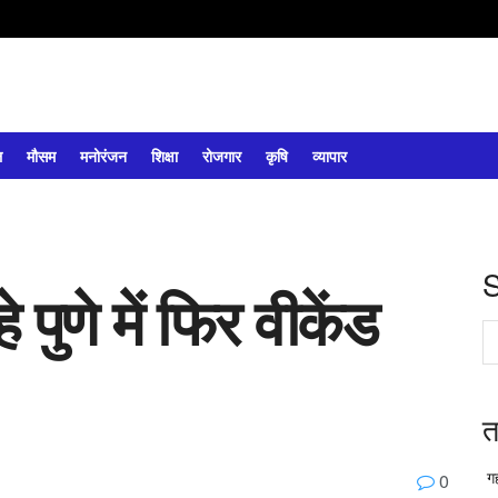
ल
मौसम
मनोरंजन
शिक्षा
रोजगार
कृषि
व्यापार
पुणे में फिर वीकेंड
त
गह
0