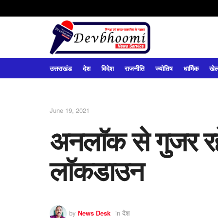
उत्तराखंड
देश
विदेश
राजनीति
ज्योतिष
धार्मिक
खे
June 19, 2021
अनलाॅक से गुजर रहे 
लाॅकडाउन
by
News Desk
in
देश