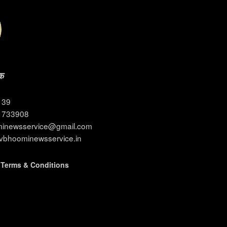
क
3139
11733908
ominewsservice@gmail.com
evbhoominewsservice.in
|
Terms & Conditions