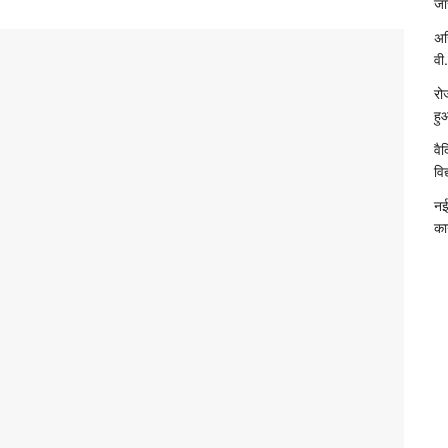
जा
अख
वी.
रो
हु
वै
विद
नई
का