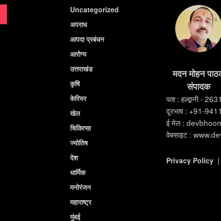
Uncategorized
अपराध
आपदा प्रबंधन
आरोग्य
उत्तराखंड
मदन मोहन पाठ
कृषि
संपादक
केरियर
पता : हल्द्वानी - 26
दूरभाष : +91-94
खेल
ई मेल : devbho
चिकित्सा
वेबसाइट : www.d
ज्योतिष
देश
Privacy Policy
धार्मिक
मनोरंजन
महाराष्ट्र
मुंबई