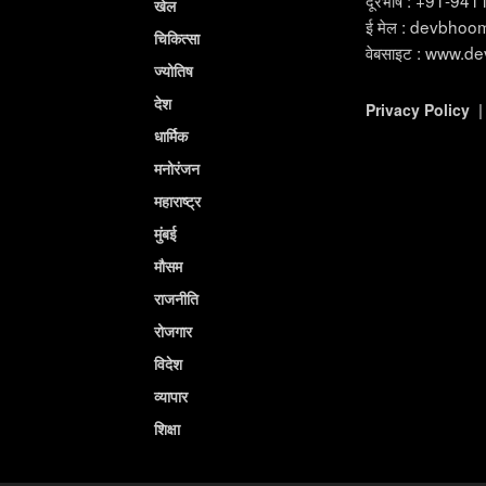
दूरभाष : +91-94
खेल
ई मेल : devbho
चिकित्सा
वेबसाइट : www.d
ज्योतिष
देश
Privacy Policy
धार्मिक
मनोरंजन
महाराष्ट्र
मुंबई
मौसम
राजनीति
रोजगार
विदेश
व्यापार
शिक्षा