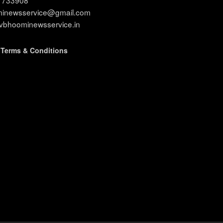
11733908
ominewsservice@gmail.com
evbhoominewsservice.in
|
Terms & Conditions