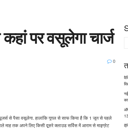
कहां पर वसूलेगा चार्ज
0
त
वै
विद
नई
का
ऑप
13
जर्स से पैसा वसूलेगा. हालांकि गूगल से साफ किया है कि 1 जून से पहले
गले माह तक अपने लिए किसी दूसरे क्लाउड सर्विस में आराम से माइग्रेट
दै