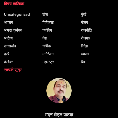
विषय तालिका
Uncategorized
खेल
मुंबई
अपराध
चिकित्सा
मौसम
आपदा प्रबंधन
ज्योतिष
राजनीति
आरोग्य
देश
रोजगार
उत्तराखंड
धार्मिक
विदेश
कृषि
मनोरंजन
व्यापार
केरियर
महाराष्ट्र
शिक्षा
सम्पर्क सूत्र
मदन मोहन पाठक