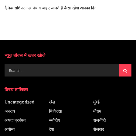
दैनिक राशिफल एवं पंचाग आइए जानते हैं कैसा रहेगा आपका दिन
न्यूज़ बॉक्स में खबर खोजे
विषय तालिका
Uncategorized
खेल
मुंबई
अपराध
चिकित्सा
मौसम
आपदा प्रबंधन
ज्योतिष
राजनीति
आरोग्य
देश
रोजगार