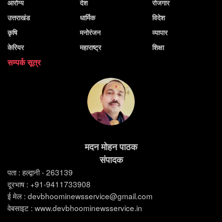
आरोग्य
देश
रोजगार
उत्तराखंड
धार्मिक
विदेश
कृषि
मनोरंजन
व्यापार
केरियर
महाराष्ट्र
शिक्षा
सम्पर्क सूत्र
मदन मोहन पाठक
संपादक
पता : हल्द्वानी - 263139
दूरभाष : +91-9411733908
ई मेल : devbhoominewsservice@gmail.com
वेबसाइट : www.devbhoominewsservice.in