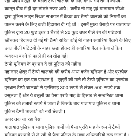
रही अवैध वसूली के चलते टैम्पो चालको के लिए बनाये गये तमाम कायदे-
कानून बीच में ही दम तोडते नजर आये। करीब नौ माह पूर्व यातायात सीओ
द्वारा पुलिस लाइन स्थित सभागार में बैठक कर टैम्पो चालको को नियमों का
पालन करने के लिए कडी हिदायत दी गई थी। इसमें मुख्य चैराहो पर यातायात
पुलिस द्वारा 20 फुट इधर व चैराहे से 20 फुट उधर पीले रंग की पटिटयां
खींचकर हिदायत दी गई थी टैम्पो सहित कोई भी वाहन सवारियां बैठाने के लिए
उक्त पीली पटिटयों के बाहर खडा होकर ही सवारियां बैठा सकेगा लेकिन
व्यवस्था बनने से पहले ही दम तोड गई।
टैम्पो यूनियन के प्रधान दे रहे पुलिस को महीना
महानगर क्षेत्र में टैम्पो चालको की करीब आधा दर्जन यूनियन है और प्रत्येक
यूनियन का एक-एक प्रधान है। सू़त्रों की माने तो टैम्पो यूनियन का प्रत्येक
प्रधान टैम्पो चालको से प्रतिमाह 300 रूपये से लेकर 500 रूपये तक
वसूलता है और ये वसूली का पैसा प्रति माह के हिसाब से सम्बन्धित थाना
पुलिस को हजारों रूपये में जाता है जिसके बाद यातायात पुलिस व थाना
पुलिस टैम्पों चालको को नहीं छेडती।
ऊपर तक जा रहा पैसा
यातायात पुलिस व थाना पुलिस कर्मी जो पैसा प्रति माह के रूप में टैम्पों
यूनियन प्रधानों से ले रही वो पैसा पुलिस के उच्च अधिकारियों तक जाता है।