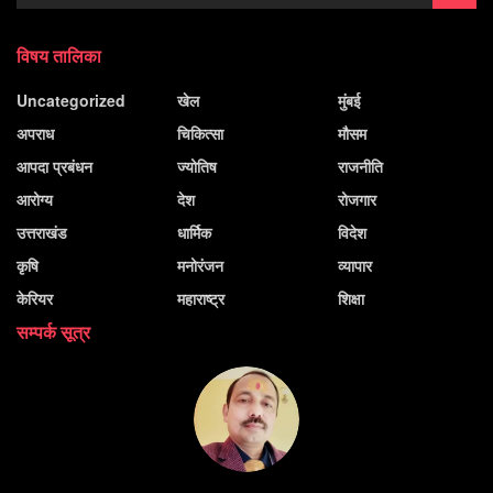
विषय तालिका
Uncategorized
खेल
मुंबई
अपराध
चिकित्सा
मौसम
आपदा प्रबंधन
ज्योतिष
राजनीति
आरोग्य
देश
रोजगार
उत्तराखंड
धार्मिक
विदेश
कृषि
मनोरंजन
व्यापार
केरियर
महाराष्ट्र
शिक्षा
सम्पर्क सूत्र