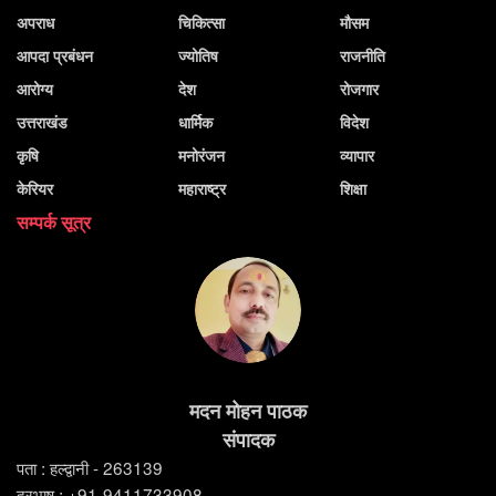
अपराध
चिकित्सा
मौसम
आपदा प्रबंधन
ज्योतिष
राजनीति
आरोग्य
देश
रोजगार
उत्तराखंड
धार्मिक
विदेश
कृषि
मनोरंजन
व्यापार
केरियर
महाराष्ट्र
शिक्षा
सम्पर्क सूत्र
मदन मोहन पाठक
संपादक
पता : हल्द्वानी - 263139
दूरभाष : +91-9411733908