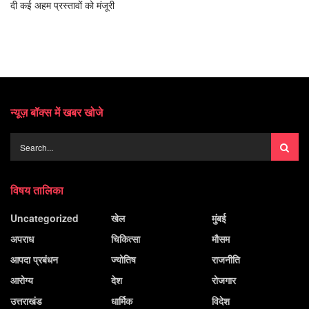
दी कई अहम प्रस्तावों को मंजूरी
न्यूज़ बॉक्स में खबर खोजे
विषय तालिका
Uncategorized
खेल
मुंबई
अपराध
चिकित्सा
मौसम
आपदा प्रबंधन
ज्योतिष
राजनीति
आरोग्य
देश
रोजगार
उत्तराखंड
धार्मिक
विदेश