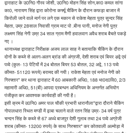
द्वाराहाट के उ0नि0 गौरव जोशी, उ0नि0 मोहन सिंह सोन,का0 कमल सांगा
का0, नारायण सिंह द्वारा कोरोना कर्फ्यू चैकिंग के दौरान कफड़ा बाजार में
किरोली जाने वाले मार्ग पर लगे एक मकान से राकेश मेहता पुत्र सुन्दर सिंह
मेहता, उम्र 28साल निवासी ग्राम माट पो .बीना पानी, मनोज नेगी पुत्र
लक्ष्मण सिंह नेगी उम्र 34 साल ग्राम मैणी हवालवाग अवैध शराब बैचते पकड़े
गए ।
थानाध्यक्ष द्वाराहाट निरीक्षक अजय लाल साह ने बतायाकि चैकिंग के दौरान
दोनों के कब्जे से अलग-अलग ब्रांड की अंग्रजी, देशी शराब एवं बियर अ़द्वे एवं
पव्वे (कुल- 13 पेटियों में 24 बोतल बियर 53 बोतल, 32 अद्वे, 113 पव्वे
कीमत- 51120 रूपये) बरामद की गयी। राकेश मेहता एवं मनोज नेगी को
गिरफ्तार* कर थाना द्वाराहाट में 60 आबकारी अधि0, 188 भा0द0वि0, 2/3
महामारी अधि0, 51(बी) आपदा प्रबन्धन अधिनियम के अन्तर्गत अभियोग
पंजीकृत कर आवश्यक कार्यवाही की गयी है।
इसी क्रम में उ0नि0 अमर पाल चौकी प्रभारी धारानौला*द्वारा दौराने चैकिंग
गोपालधारा स्थित मण्डी में ढ़ाबा चलाने वाले रतन सिंह उम्र- 34 वर्ष पुत्र
चन्दन सिंह के कब्जे से 67 अध्धे बाजपुर देशी गुलाब तथा 24 पव्वे अग्रेजी
शराब (कीमत- 13200 रुपये) के साथ गिरफ्तार* कर कोतवाली अल्मोड़ा में