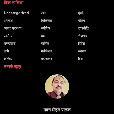
विषय तालिका
Uncategorized
खेल
मुंबई
अपराध
चिकित्सा
मौसम
आपदा प्रबंधन
ज्योतिष
राजनीति
आरोग्य
देश
रोजगार
उत्तराखंड
धार्मिक
विदेश
कृषि
मनोरंजन
व्यापार
केरियर
महाराष्ट्र
शिक्षा
सम्पर्क सूत्र
मदन मोहन पाठक