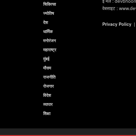
ई मेल : devbho
चिकित्सा
वेबसाइट : www.d
ज्योतिष
देश
Privacy Policy
धार्मिक
मनोरंजन
महाराष्ट्र
मुंबई
मौसम
राजनीति
रोजगार
विदेश
व्यापार
शिक्षा