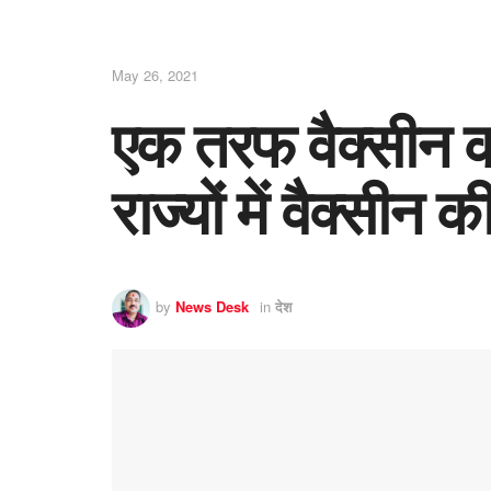
May 26, 2021
एक तरफ वैक्सीन 
राज्यों में वैक्सीन क
by
News Desk
in
देश