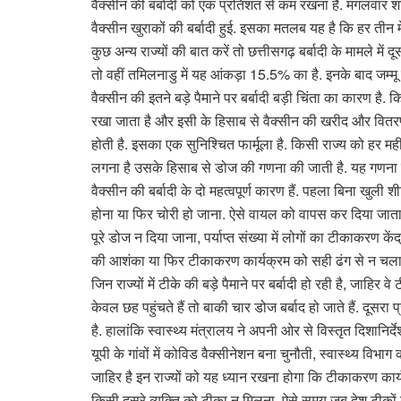
वैक्सीन की बर्बादी को एक प्रतिशत से कम रखना है. मंगलवार 
वैक्सीन खुराकों की बर्बादी हुई. इसका मतलब यह है कि हर तीन 
कुछ अन्य राज्यों की बात करें तो छत्तीसगढ़ बर्बादी के मामले में
तो वहीं तमिलनाडु में यह आंकड़ा 15.5% का है. इनके बाद जम्
वैक्सीन की इतने बड़े पैमाने पर बर्बादी बड़ी चिंता का कारण है.
रखा जाता है और इसी के हिसाब से वैक्सीन की खरीद और वितर
होती है. इसका एक सुनिश्चित फार्मूला है. किसी राज्य को हर 
लगना है उसके हिसाब से डोज की गणना की जाती है. यह गणना करत
वैक्सीन की बर्बादी के दो महत्वपूर्ण कारण हैं. पहला बिना खुली
होना या फिर चोरी हो जाना. ऐसे वायल को वापस कर दिया जाता ह
पूरे डोज न दिया जाना, पर्याप्त संख्या में लोगों का टीकाकरण के
की आशंका या फिर टीकाकरण कार्यक्रम को सही ढंग से न चला
जिन राज्यों में टीके की बड़े पैमाने पर बर्बादी हो रही है, जाह
केवल छह पहुंचते हैं तो बाकी चार डोज बर्बाद हो जाते हैं. दूसरा 
है. हालांकि स्वास्थ्य मंत्रालय ने अपनी ओर से विस्तृत दिशानिर्
यूपी के गांवों में कोविड वैक्सीनेशन बना चुनौती, स्वास्थ्य विभाग
जाहिर है इन राज्यों को यह ध्यान रखना होगा कि टीकाकरण कार्
किसी दूसरे व्यक्ति को टीका न मिलना, ऐसे समय जब देश टीकों क