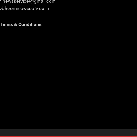
ominewsservice@gmail.com
evbhoominewsservice.in
|
Terms & Conditions