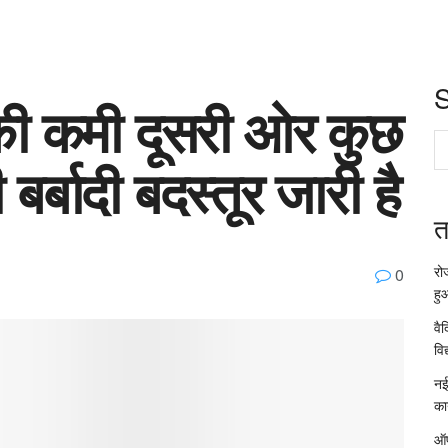
की कमी दूसरी ओर कुछ
ी बर्बादी बदस्तूर जारी है
त
रो
0
हु
वै
विद
नई
का
ऑप