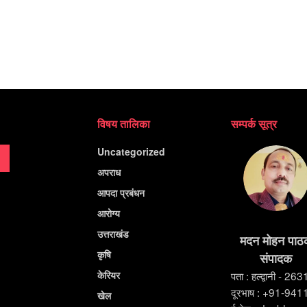
विषय तालिका
सम्पर्क सूत्र
Uncategorized
अपराध
आपदा प्रबंधन
आरोग्य
उत्तराखंड
मदन मोहन पाठ
कृषि
संपादक
केरियर
पता : हल्द्वानी - 26
दूरभाष : +91-94
खेल