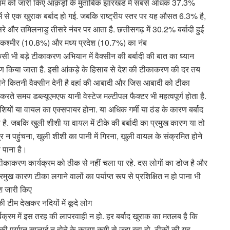
शाम को जारी किए आंक़ड़ों के मुताबिक झारखंड में सबसे अधिक 37.3%
में से एक खुराक बर्बाद हो गई. जबकि राष्ट्रीय स्तर पर यह औसत 6.3% है,
 दूसरे और तमिलनाडु तीसरे नंबर पर आता है. छत्तीसगढ़ में 30.2% बर्बादी हुई
मू कश्मीर (10.8%) और मध्य प्रदेश (10.7%) का नंब
 किसी भी बड़े टीकाकरण अभियान में वैक्सीन की बर्बादी की बात का ध्यान
ण किया जाता है. इसी आंकड़े के हिसाब से देश की टीकाकरण की दर तय
महीने कितनी वैक्सीन देनी है वहां की आबादी और जिस आबादी को टीका
े समय डब्ल्यूएमएफ यानी वेस्टेज मल्टीपल फैक्टर भी महत्वपूर्ण होता है.
 शीशियों या वायल का एक्सपायर होना. या अधिक गर्मी या ठंड के कारण बर्बाद
ै. जबकि खुली शीशी या वायल में टीके की बर्बादी का प्रमुख कारण या तो
ंद्र न पहुंचना, खुली शीशी का पानी में गिरना, खुली वायल के संक्रमित होने
 पाना है।
िर वे टीकाकरण कार्यक्रम को ठीक से नहीं चला पा रहे. दस लोगों का डोज है और
प्रमुख कारण टीका लगाने वालों का पर्याप्त रूप से प्रशिक्षित न हो पाना भी
देश जारी किए
 की टीम देखकर नदियों में कूदे लोग
यक्रम में इस तरह की लापरवाही न हो. हर बर्बाद खुराक का मतलब है कि
ी पर्याप्त सप्लाई न होने के कारण कमी से जूझ रहा हो, टीकों की यह