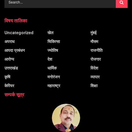
विषय तालिका
Uncategorized
खेल
मुंबई
अपराध
चिकित्सा
मौसम
आपदा प्रबंधन
ज्योतिष
राजनीति
आरोग्य
देश
रोजगार
उत्तराखंड
धार्मिक
विदेश
कृषि
मनोरंजन
व्यापार
केरियर
महाराष्ट्र
शिक्षा
सम्पर्क सूत्र