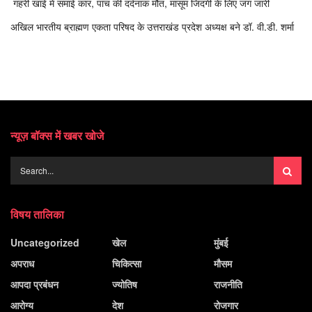
गहरी खाई में समाई कार, पांच की दर्दनाक मौत, मासूम जिंदगी के लिए जंग जारी
अखिल भारतीय ब्राह्मण एकता परिषद के उत्तराखंड प्रदेश अध्यक्ष बने डॉ. वी.डी. शर्मा
न्यूज़ बॉक्स में खबर खोजे
विषय तालिका
Uncategorized
खेल
मुंबई
अपराध
चिकित्सा
मौसम
आपदा प्रबंधन
ज्योतिष
राजनीति
आरोग्य
देश
रोजगार