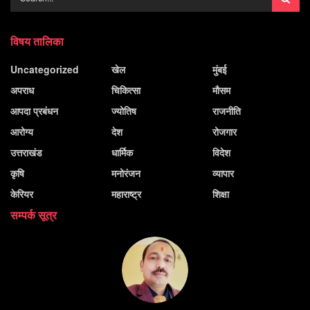
विषय तालिका
Uncategorized
खेल
मुंबई
अपराध
चिकित्सा
मौसम
आपदा प्रबंधन
ज्योतिष
राजनीति
आरोग्य
देश
रोजगार
उत्तराखंड
धार्मिक
विदेश
कृषि
मनोरंजन
व्यापार
केरियर
महाराष्ट्र
शिक्षा
सम्पर्क सूत्र