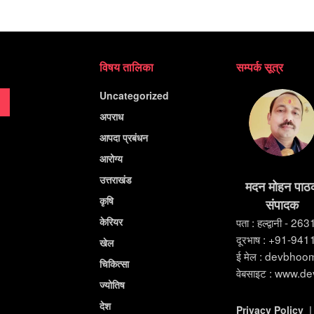
विषय तालिका
सम्पर्क सूत्र
Uncategorized
अपराध
आपदा प्रबंधन
आरोग्य
उत्तराखंड
मदन मोहन पाठ
कृषि
संपादक
केरियर
पता : हल्द्वानी - 26
दूरभाष : +91-94
खेल
ई मेल : devbho
चिकित्सा
वेबसाइट : www.d
ज्योतिष
देश
Privacy Policy