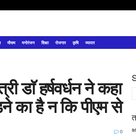
ल
मौसम
मनोरंजन
शिक्षा
रोजगार
कृषि
व्यापार
ंत्री डाॅ हर्षवर्धन ने कहा
ने का है न कि पीएम से
त
कै
0