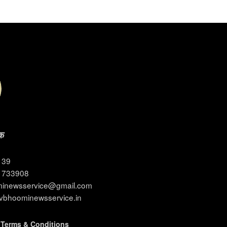
क
3139
11733908
ominewsservice@gmail.com
evbhoominewsservice.in
|
Terms & Conditions